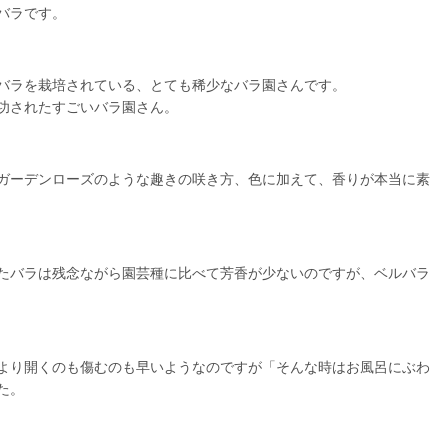
バラです。
バラを栽培されている、とても稀少なバラ園さんです。
功されたすごいバラ園さん。
ガーデンローズのような趣きの咲き方、色に加えて、香りが本当に素
たバラは残念ながら園芸種に比べて芳香が少ないのですが、ベルバラ
より開くのも傷むのも早いようなのですが「そんな時はお風呂にぶわ
た。