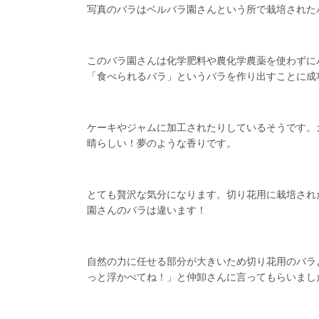
写真のバラはベルバラ園さんという所で栽培された
このバラ園さんは化学肥料や農化学農薬を使わずに
「食べられるバラ」というバラを作り出すことに成
ケーキやジャムに加工されたりしているそうです。
晴らしい！夢のような香りです。
とても贅沢な気分になります。切り花用に栽培され
園さんのバラは違います！
自然の力に任せる部分が大きいため切り花用のバラ
っと浮かべてね！」と仲卸さんに言ってもらいまし