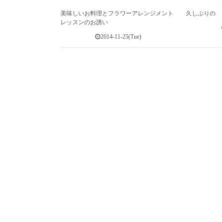
美味しいお料理とフラワーアレンジメント
久しぶりの
レッスンのお誘い
2014-11-25(Tue)