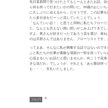
先日某新聞で見つけたとてもじーんときたお話。自
ら何を持って行きたいかの問いに、80歳のおじい
に久しぶりに会えるから」だそうです。この記事を
たら多分涙をだーっと流していたことでしょう。
「なんていい話！」と思うと同時に私たちフローリ
た。なんとも言えない熱い想いがこみ上げてきてし
すよ。奥さんが好きだったであろう花を選び、束ね
のは旦那さんではありません、フローリストです。
ってまあ、そんなに私が興奮する話ではないのです
ふと私たちの仕事が素敵な場面の一部を担っていら
心温まるいいお話だと思いませんか。向こうで花束
きな花だわ」でしょうか、それとも「あら饅頭持っ
も・・・、失礼いたしました。
ブログ1